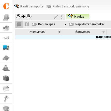
Rasti transportą
Pridėti transporto priemonę
Naujas
Kėbulo tipas
Papildomi parametrai
Pakrovimas
Iškrovimas
Transporto