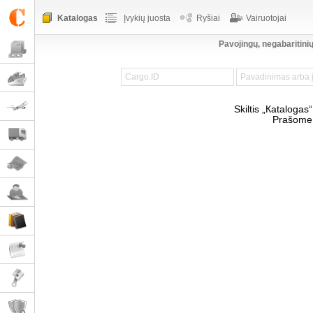
Katalogas
Įvykių juosta
Ryšiai
Vairuotojai
Pavojingų, negabaritinių
Skiltis „Кatalogas“
Prašom