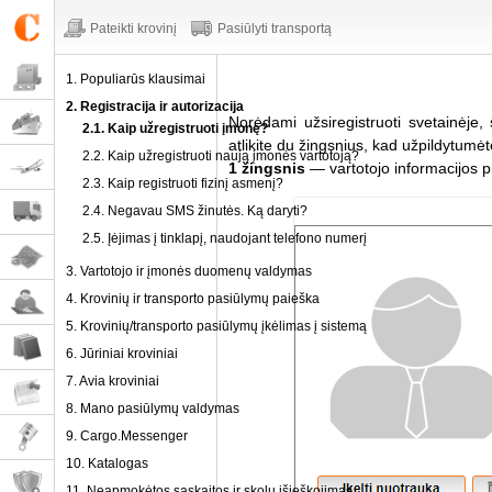
Pateikti krovinį
Pasiūlyti transportą
1. Populiarūs klausimai
2. Registracija ir autorizacija
Norėdami užsiregistruoti svetainėje
2.1. Kaip užregistruoti įmonę?
atlikite du žingsnius, kad užpildytumė
2.2. Kaip užregistruoti naują įmonės vartotoją?
1 žingsnis
— vartotojo informacijos p
2.3. Kaip registruoti fizinį asmenį?
2.4. Negavau SMS žinutės. Ką daryti?
2.5. Įėjimas į tinklapį, naudojant telefono numerį
3. Vartotojo ir įmonės duomenų valdymas
4. Krovinių ir transporto pasiūlymų paieška
5. Krovinių/transporto pasiūlymų įkėlimas į sistemą
6. Jūriniai kroviniai
7. Avia kroviniai
8. Mano pasiūlymų valdymas
9. Cargo.Messenger
10. Katalogas
11. Neapmokėtos sąskaitos ir skolų išieškojimas