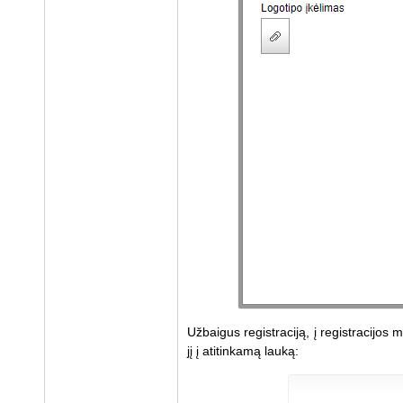
Užbaigus registraciją, į registracijos
jį į atitinkamą lauką: