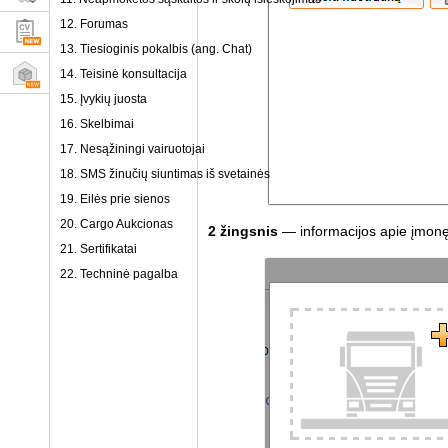
12. Forumas
13. Tiesioginis pokalbis (ang. Chat)
14. Teisinė konsultacija
15. Įvykių juosta
16. Skelbimai
17. Nesąžiningi vairuotojai
18. SMS žinučių siuntimas iš svetainės
19. Eilės prie sienos
20. Cargo Aukcionas
2 žingsnis
— informacijos apie įmonę
21. Sertifikatai
22. Techninė pagalba