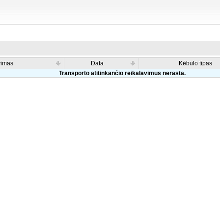
vimas
Data
Kėbulo tipas
Transporto atitinkančio reikalavimus nerasta.