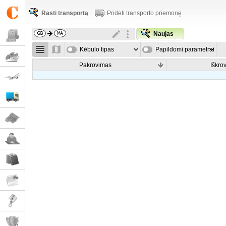
Rasti transportą
Pridėti transporto priemonę
Naujas
Kėbulo tipas
Papildomi parametrai
Pakrovimas
Iškro