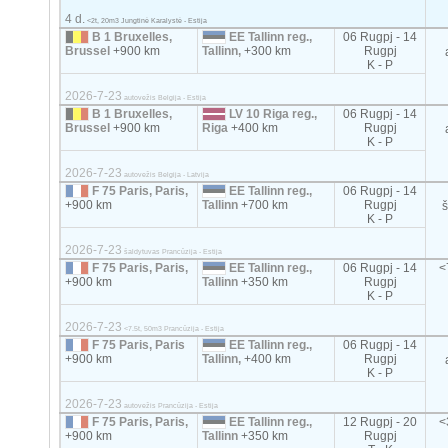
4 d.
<2t, 20m3 Jungtinė Karalystė - Estija
B 1 Bruxelles,
EE Tallinn reg.,
06 Rugpj - 14
Brussel
+900 km
Tallinn,
+300 km
Rugpj
K - P
2026-7-23
autovežis Belgija - Estija
B 1 Bruxelles,
LV 10 Riga reg.,
06 Rugpj - 14
Brussel
+900 km
Riga
+400 km
Rugpj
K - P
2026-7-23
autovežis Belgija - Latvija
F 75 Paris, Paris,
EE Tallinn reg.,
06 Rugpj - 14
+900 km
Tallinn
+700 km
Rugpj
K - P
2026-7-23
šaldytuvas Prancūzija - Estija
F 75 Paris, Paris,
EE Tallinn reg.,
06 Rugpj - 14
<
+900 km
Tallinn
+350 km
Rugpj
K - P
2026-7-23
<7.5t, 50m3 Prancūzija - Estija
F 75 Paris, Paris
EE Tallinn reg.,
06 Rugpj - 14
+900 km
Tallinn,
+400 km
Rugpj
K - P
2026-7-23
autovežis Prancūzija - Estija
F 75 Paris, Paris,
EE Tallinn reg.,
12 Rugpj - 20
<
+900 km
Tallinn
+350 km
Rugpj