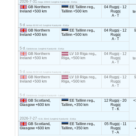
2026-7-31
mega 100m3 Jungtinė Karalystė - Estija
GB Northern
EE Tallinn reg.,
04 Rugpj - 12
Ireland
+500 km
Tallinn
+500 km
Rugpj
t
A - T
5 d.
tentas 82-92 m3 Jungtinė Karalystė - Estija
GB Northern
EE Tallinn reg.,
04 Rugpj - 12
Ireland
+500 km
Tallinn
+500 km
Rugpj
A - T
5 d.
šaldytuvas Jungtinė Karalystė - Estija
GB Northern
LV 10 Riga reg.,
04 Rugpj - 12
Ireland
+500 km
Riga,
+500 km
Rugpj
t
A - T
5 d.
tentas 82-92 m3 Jungtinė Karalystė - Latvija
GB Northern
LV 10 Riga reg.,
04 Rugpj - 12
Ireland
+500 km
Riga,
+500 km
Rugpj
A - T
5 d.
šaldytuvas Jungtinė Karalystė - Latvija
GB Scotland,
EE Tallinn reg.,
12 Rugpj - 20
<
Glasgow
+600 km
Tallinn,
+350 km
Rugpj
T - K
2026-7-27
<3.5t, 35m3 Jungtinė Karalystė - Estija
GB Scotland,
EE Tallinn reg.,
05 Rugpj - 11
Glasgow
+600 km
Tallinn,
+350 km
Rugpj
T - A