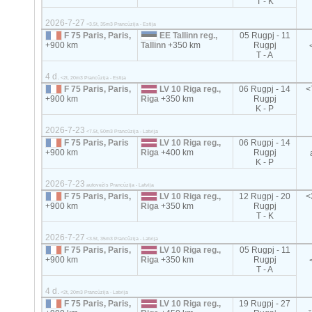
T - K
2026-7-27
<3.5t, 35m3 Prancūzija - Estija
F 75 Paris, Paris,
EE Tallinn reg.,
05 Rugpj - 11
+900 km
Tallinn
+350 km
Rugpj
T - A
4 d.
<2t, 20m3 Prancūzija - Estija
F 75 Paris, Paris,
LV 10 Riga reg.,
06 Rugpj - 14
<
+900 km
Riga
+350 km
Rugpj
K - P
2026-7-23
<7.5t, 50m3 Prancūzija - Latvija
F 75 Paris, Paris
LV 10 Riga reg.,
06 Rugpj - 14
+900 km
Riga
+400 km
Rugpj
K - P
2026-7-23
autovežis Prancūzija - Latvija
F 75 Paris, Paris,
LV 10 Riga reg.,
12 Rugpj - 20
<
+900 km
Riga
+350 km
Rugpj
T - K
2026-7-27
<3.5t, 35m3 Prancūzija - Latvija
F 75 Paris, Paris,
LV 10 Riga reg.,
05 Rugpj - 11
+900 km
Riga
+350 km
Rugpj
T - A
4 d.
<2t, 20m3 Prancūzija - Latvija
F 75 Paris, Paris,
LV 10 Riga reg.,
19 Rugpj - 27