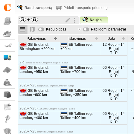
Rasti transportą
Pridėti transporto priemonę
Naujas
Kėbulo tipas
Papildomi parametrai
Pakrovimas
Iškrovimas
Data
K
GB England,
EE Tallinn reg.
12 Rugpj - 14
Birmingham
+200 km
+90 km
Rugpj
t
T - P
2 d.
tentas 82-92 m3 Jungtinė Karalystė - Estija
GB England,
EE Tallinn reg.,
06 Rugpj - 14
London,
+950 km
Tallinn
+700 km
Rugpj
K - P
2026-7-23
šaldytuvas Jungtinė Karalystė - Estija
GB England,
EE Tallinn reg.,
06 Rugpj - 14
<
London
+600 km
Tallinn,
+350 km
Rugpj
K - P
2026-7-23
<7.5t, 50m3 Jungtinė Karalystė - Estija
GB England,
EE Tallinn reg.,
06 Rugpj - 14
London,
+400 km
Tallinn
+400 km
Rugpj
K - P
2026-7-23
autovežis Jungtinė Karalystė - Estija