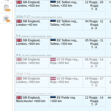
GB England,
EE Tallinn reg.,
12 Rugpj - 20
<
London,
+600 km
Tallinn,
+350 km
Rugpj
T - K
2026-7-27
<3.5t, 35m3 Jungtinė Karalystė - Estija
GB England,
EE Tallinn reg.,
04 Rugpj - 11
London
+40 km
Tallinn,
+40 km
Rugpj
A - A
5 d.
platformos Jungtinė Karalystė - Estija
GB England,
EE Tallinn reg.,
05 Rugpj - 11
London,
+600 km
Tallinn,
+350 km
Rugpj
T - A
4 d.
<2t, 20m3 Jungtinė Karalystė - Estija
GB England,
LV 10 Riga reg.,
06 Rugpj - 14
London,
+400 km
Riga
+400 km
Rugpj
K - P
2026-7-23
autovežis Jungtinė Karalystė - Latvija
GB England,
LV 10 Riga reg.,
19 Rugpj - 27
London,
+950 km
Riga
+450 km
Rugpj
T - K
4 d.
šaldytuvas Jungtinė Karalystė - Latvija
GB England,
EE Paide reg.
12 Rugpj - 14
m
Manchester
+600 km
+300 km
Rugpj
T - P