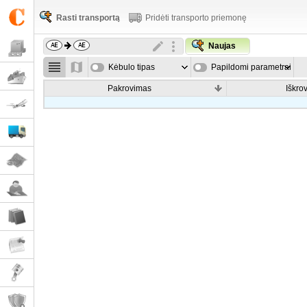
Rasti transportą
Pridėti transporto priemonę
Naujas
Kėbulo tipas
Papildomi parametrai
Pakrovimas
Iškro