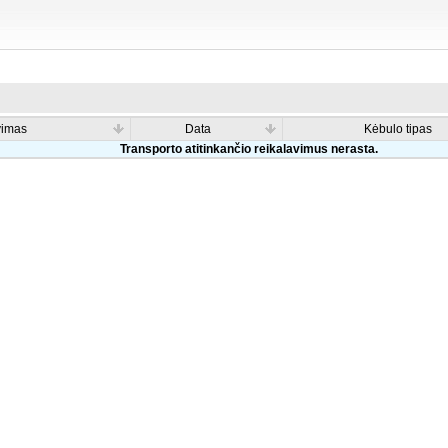
vimas
Data
Kėbulo tipas
Transporto atitinkančio reikalavimus nerasta.