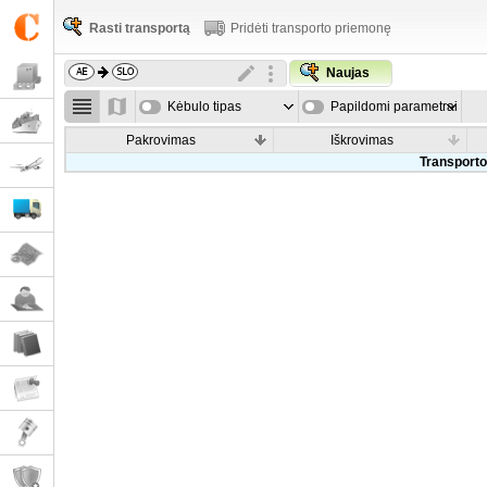
Rasti transportą
Pridėti transporto priemonę
Naujas
Kėbulo tipas
Papildomi parametrai
Pakrovimas
Iškrovimas
Transporto