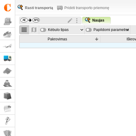
Rasti transportą
Pridėti transporto priemonę
Naujas
Kėbulo tipas
Papildomi parametrai
Pakrovimas
Iškro