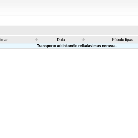
vimas
Data
Kėbulo tipas
Transporto atitinkančio reikalavimus nerasta.