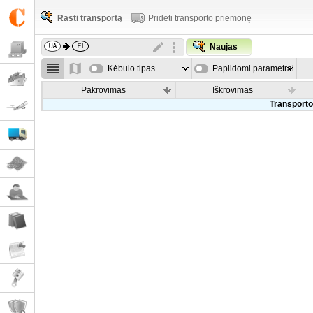
Rasti transportą
Pridėti transporto priemonę
Naujas
Kėbulo tipas
Papildomi parametrai
Pakrovimas
Iškrovimas
Transporto