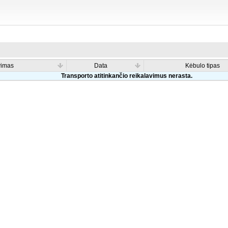
vimas
Data
Kėbulo tipas
Transporto atitinkančio reikalavimus nerasta.