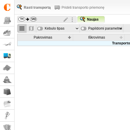
Rasti transportą
Pridėti transporto priemonę
Naujas
Kėbulo tipas
Papildomi parametrai
Pakrovimas
Iškrovimas
Transporto