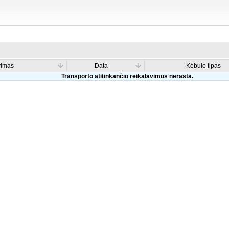
vimas
Data
Kėbulo tipas
Transporto atitinkančio reikalavimus nerasta.