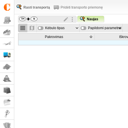
Rasti transportą
Pridėti transporto priemonę
Naujas
Kėbulo tipas
Papildomi parametrai
Pakrovimas
Iškro