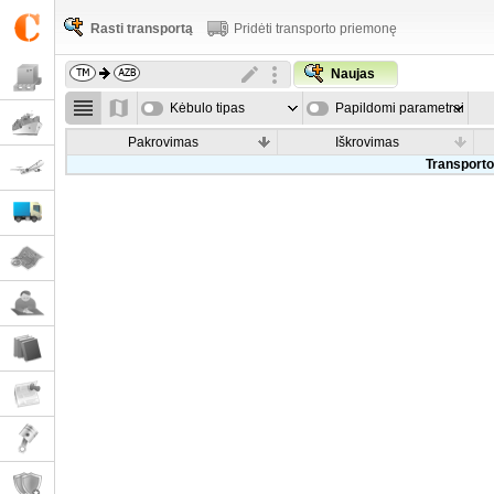
Rasti transportą
Pridėti transporto priemonę
Naujas
Kėbulo tipas
Papildomi parametrai
Pakrovimas
Iškrovimas
Transporto