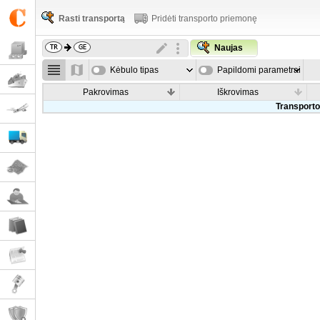
Rasti transportą
Pridėti transporto priemonę
Naujas
Kėbulo tipas
Papildomi parametrai
Pakrovimas
Iškrovimas
Transporto