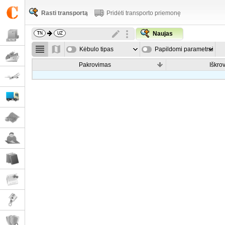
Rasti transportą
Pridėti transporto priemonę
Naujas
Kėbulo tipas
Papildomi parametrai
Pakrovimas
Iškro