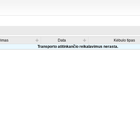
vimas
Data
Kėbulo tipas
Transporto atitinkančio reikalavimus nerasta.