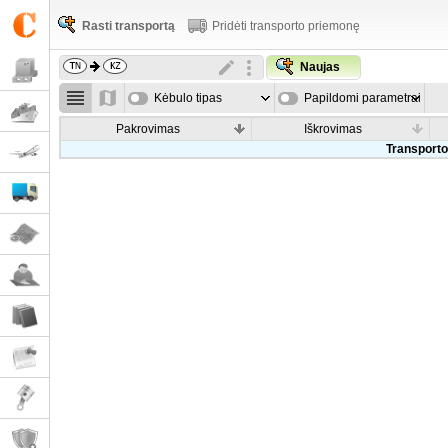
Rasti transportą
Pridėti transporto priemonę
Naujas
Kėbulo tipas
Papildomi parametrai
Pakrovimas
Iškrovimas
Transporto