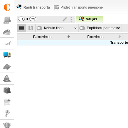
Rasti transportą
Pridėti transporto priemonę
Naujas
Kėbulo tipas
Papildomi parametrai
Pakrovimas
Iškrovimas
Transporto