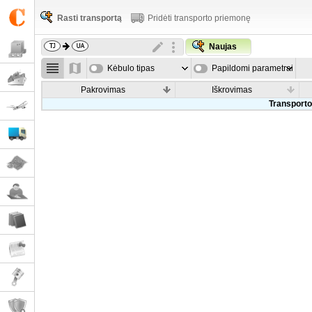
Rasti transportą
Pridėti transporto priemonę
Naujas
Kėbulo tipas
Papildomi parametrai
Pakrovimas
Iškrovimas
Transporto