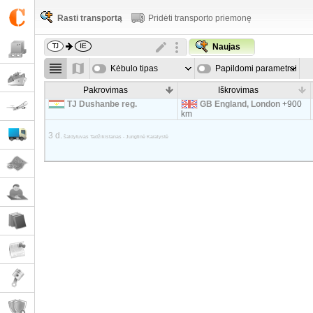
Rasti transportą
Pridėti transporto priemonę
Naujas
Kėbulo tipas
Papildomi parametrai
Pakrovimas
Iškrovimas
TJ Dushanbe reg.
GB England, London
+900
km
3 d.
šaldytuvas Tadžikistanas - Jungtinė Karalystė