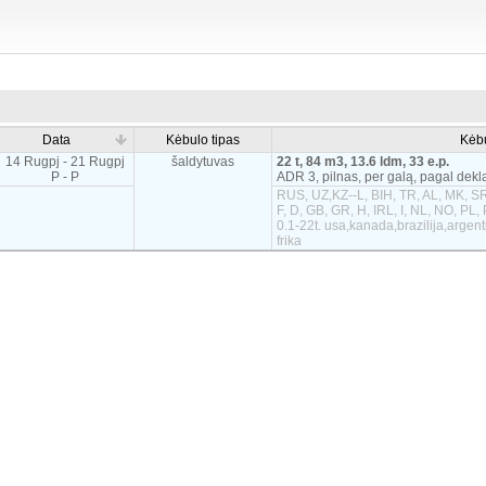
Data
Kėbulo tipas
Kėb
14 Rugpj - 21 Rugpj
šaldytuvas
22 t, 84 m3, 13.6 ldm, 33 e.p.
P - P
ADR 3, pilnas, per galą, pagal dekl
RUS, UZ,KZ--L, BIH, TR, AL, MK, SR
F, D, GB, GR, H, IRL, I, NL, NO, PL,
0.1-22t. usa,kanada,brazilija,argen
frika