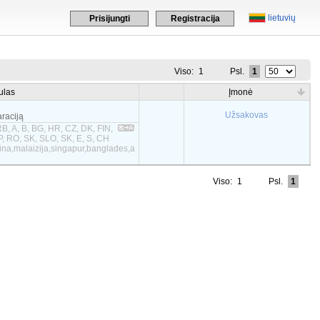
lietuvių
Prisijungti
Registracija
Viso:
1
Psl.
1
ulas
Įmonė
Užsakovas
araciją
B, A, B, BG, HR, CZ, DK, FIN,
 P, RO, SK, SLO, SK, E, S, CH
tina,malaizija,singapur,banglades,a
Viso:
1
Psl.
1