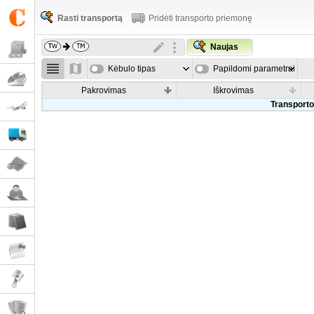
Rasti transportą
Pridėti transporto priemonę
Naujas
Kėbulo tipas
Papildomi parametrai
Pakrovimas
Iškrovimas
Transporto