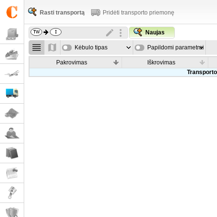
Rasti transportą
Pridėti transporto priemonę
Naujas
Kėbulo tipas
Papildomi parametrai
Pakrovimas
Iškrovimas
Transporto