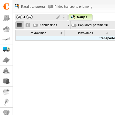
Rasti transportą
Pridėti transporto priemonę
Naujas
Kėbulo tipas
Papildomi parametrai
Pakrovimas
Iškrovimas
Transporto