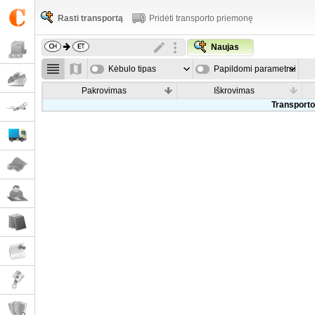
Rasti transportą
Pridėti transporto priemonę
Naujas
Kėbulo tipas
Papildomi parametrai
Pakrovimas
Iškrovimas
Transporto