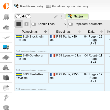
Rasti transportą
Pridėti transporto priemonę
Naujas
Kėbulo tipas
Papildomi parametrai
Pakrovimas
Iškrovimas
Data
K
S 10 Stockholm
F 75 Paris,
+40
04 Rugpj - 12
+85 km
km
Rugpj
A - T
5 d.
platformos Švedija - Prancūzija
S 40 Goteborg
F 69 Lyon,
+40 km
04 Rugpj - 11
+85 km
Rugpj
A - A
4 d.
platformos Švedija - Prancūzija
S 93 Skelleftea
F 75 Paris,
+350
04 Rugpj - 12
+500 km
km
Rugpj
A - T
4 d.
platformos Švedija - Prancūzija