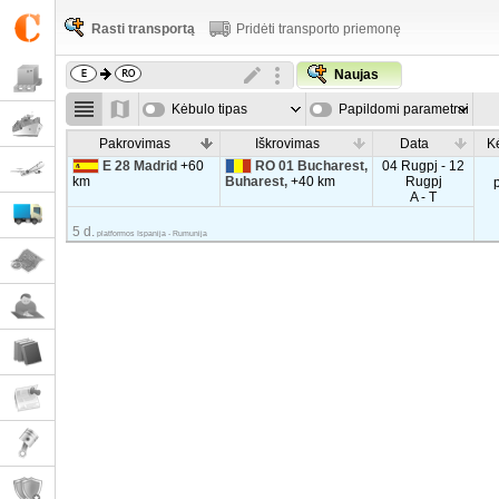
Rasti transportą
Pridėti transporto priemonę
Naujas
Kėbulo tipas
Papildomi parametrai
Pakrovimas
Iškrovimas
Data
K
E 28 Madrid
+60
RO 01 Bucharest,
04 Rugpj - 12
km
Buharest,
+40 km
Rugpj
A - T
5 d.
platformos Ispanija - Rumunija