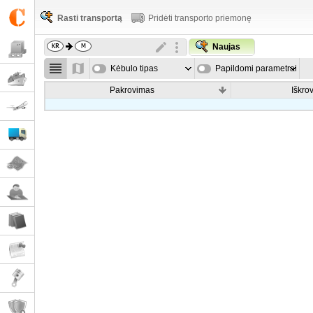
Rasti transportą
Pridėti transporto priemonę
Naujas
Kėbulo tipas
Papildomi parametrai
Pakrovimas
Iškro