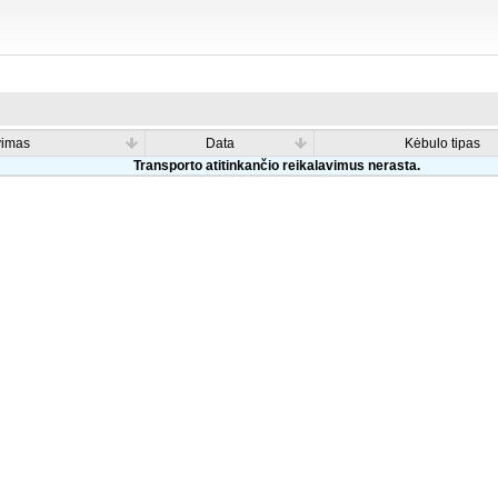
vimas
Data
Kėbulo tipas
Transporto atitinkančio reikalavimus nerasta.