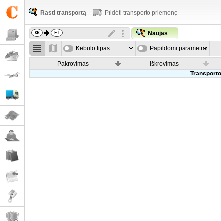
Rasti transportą
Pridėti transporto priemonę
Naujas
Kėbulo tipas
Papildomi parametrai
Pakrovimas
Iškrovimas
Transporto