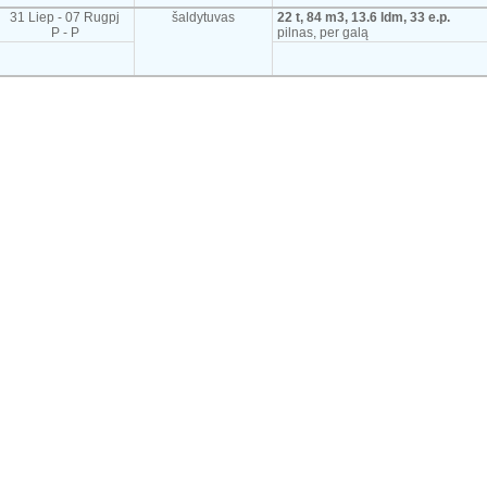
31 Liep - 07 Rugpj
šaldytuvas
22 t, 84 m3, 13.6 ldm, 33 e.p.
P - P
pilnas, per galą