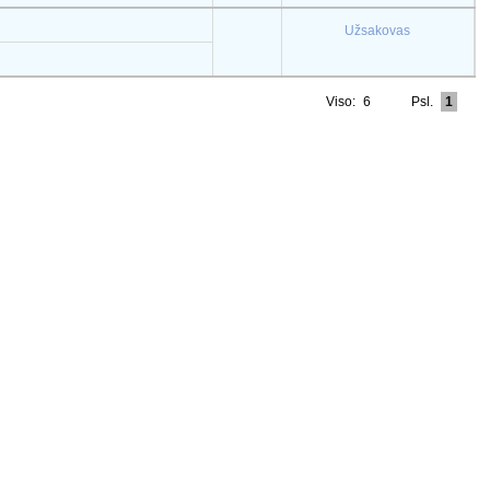
Užsakovas
Viso:
6
Psl.
1