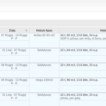
Data
Kėbulo tipas
Kėb
07 Rugpj - 14 Rugpj
tentas 82-92 m3
24 t, 92 m3, 13.6 ldm, 34 e.p.
P - P
ADR 4, pilnas, per viršų, iš šono, pe
31 Liep - 07 Rugpj
šaldytuvas
22 t, 84 m3, 13.6 ldm, 33 e.p.
P - P
06 Rugpj - 13 Rugpj
šaldytuvas
22 t, 84 m3, 13.6 ldm, 33 e.p.
K - K
06 Rugpj - 13 Rugpj
mega 100m3
23 t, 96 m3, 13.6 ldm, 34 e.p.
K - K
31 Liep - 07 Rugpj
šaldytuvas
22 t, 84 m3, 13.6 ldm, 33 e.p.
P - P
pilnas, per galą