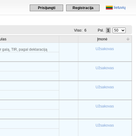
lietuvių
Prisijungti
Registracija
Viso:
6
Psl.
1
ulas
Įmonė
Užsakovas
r galą, TIR, pagal deklaraciją
Užsakovas
Užsakovas
Užsakovas
Užsakovas