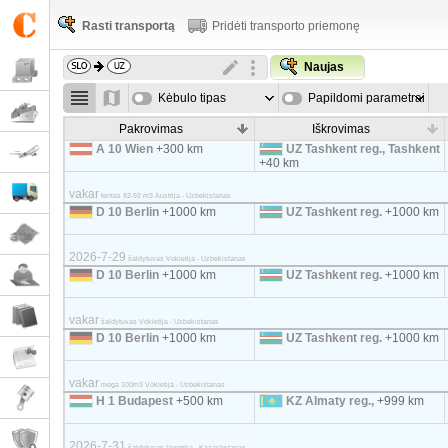
Rasti transportą
Pridėti transporto priemonę
Naujas
Kėbulo tipas
Papildomi parametrai
Pakrovimas
Iškrovimas
A 10 Wien
+300 km
UZ Tashkent reg., Tashkent
+40 km
vakar
tentas 82-92 m3 Austrija - Uzbekistanas
D 10 Berlin
+1000 km
UZ Tashkent reg.
+1000 km
2026-7-29
šaldytuvas Vokietija - Uzbekistanas
D 10 Berlin
+1000 km
UZ Tashkent reg.
+1000 km
vakar
šaldytuvas Vokietija - Uzbekistanas
D 10 Berlin
+1000 km
UZ Tashkent reg.
+1000 km
vakar
mega 100m3 Vokietija - Uzbekistanas
H 1 Budapest
+500 km
KZ Almaty reg.,
+999 km
2026-7-31
šaldytuvas Vengrija - Kazachstanas