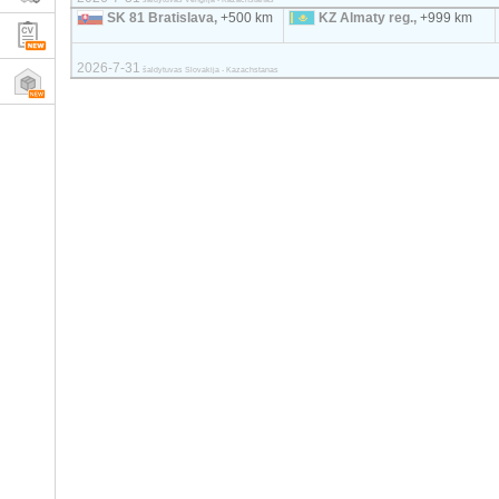
SK 81 Bratislava,
+500 km
KZ Almaty reg.,
+999 km
2026-7-31
šaldytuvas Slovakija - Kazachstanas