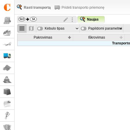
Rasti transportą
Pridėti transporto priemonę
Naujas
Kėbulo tipas
Papildomi parametrai
Pakrovimas
Iškrovimas
Transporto