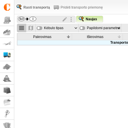
Rasti transportą
Pridėti transporto priemonę
Naujas
Kėbulo tipas
Papildomi parametrai
Pakrovimas
Iškrovimas
Transporto