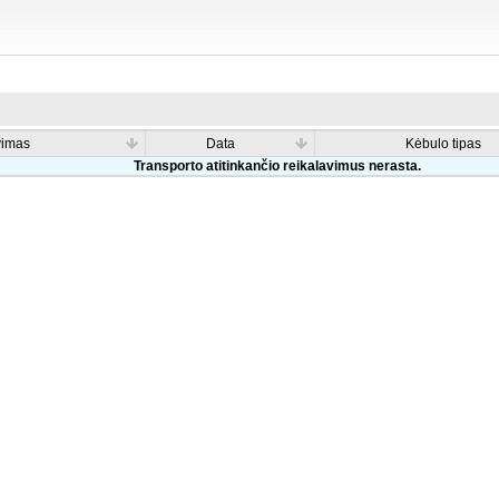
vimas
Data
Kėbulo tipas
Transporto atitinkančio reikalavimus nerasta.