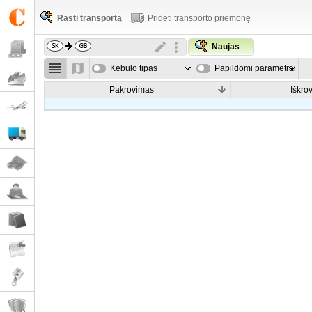
Rasti transportą
Pridėti transporto priemonę
Naujas
Kėbulo tipas
Papildomi parametrai
Pakrovimas
Iškro