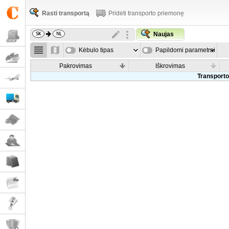
Rasti transportą
Pridėti transporto priemonę
Naujas
Kėbulo tipas
Papildomi parametrai
Pakrovimas
Iškrovimas
Transporto