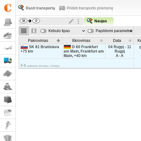
Rasti transportą
Pridėti transporto priemonę
Naujas
Kėbulo tipas
Papildomi parametrai
Pakrovimas
Iškrovimas
Data
K
SK 81 Bratislava
D 60 Frankfurt
04 Rugpj - 11
+75 km
am Main, Frankfurt am
Rugpj
Main,
+40 km
A - A
4 d.
platformos Slovakija - Vokietija