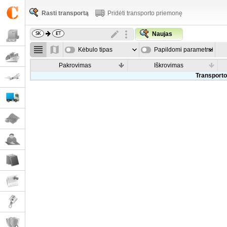
Rasti transportą
Pridėti transporto priemonę
Naujas
Kėbulo tipas
Papildomi parametrai
Pakrovimas
Iškrovimas
Transporto