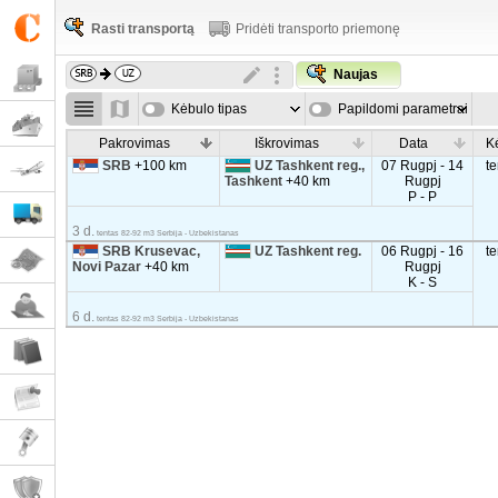
Rasti transportą
Pridėti transporto priemonę
Naujas
Kėbulo tipas
Papildomi parametrai
Pakrovimas
Iškrovimas
Data
K
SRB
+100 km
UZ Tashkent reg.,
07 Rugpj - 14
t
Tashkent
+40 km
Rugpj
P - P
3 d.
tentas 82-92 m3 Serbija - Uzbekistanas
SRB Krusevac,
UZ Tashkent reg.
06 Rugpj - 16
t
Novi Pazar
+40 km
Rugpj
K - S
6 d.
tentas 82-92 m3 Serbija - Uzbekistanas