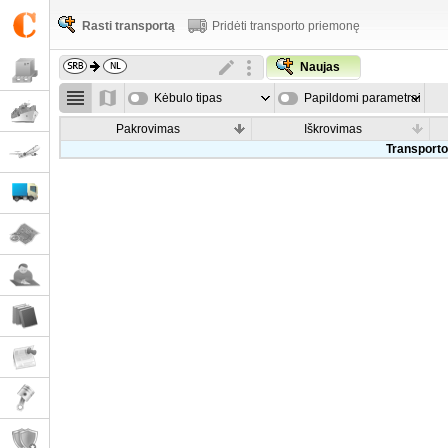
Rasti transportą
Pridėti transporto priemonę
Naujas
Kėbulo tipas
Papildomi parametrai
Pakrovimas
Iškrovimas
Transporto