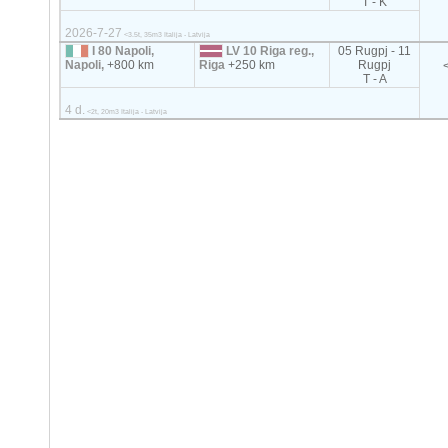
T - K
2026-7-27
<3.5t, 35m3 Italija - Latvija
I 80 Napoli,
LV 10 Riga reg.,
05 Rugpj - 11
Napoli,
+800 km
Riga
+250 km
Rugpj
T - A
4 d.
<2t, 20m3 Italija - Latvija