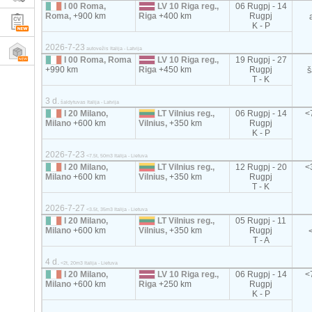
I 00 Roma,
LV 10 Riga reg.,
06 Rugpj - 14
Roma,
+900 km
Riga
+400 km
Rugpj
K - P
2026-7-23
autovežis Italija - Latvija
I 00 Roma, Roma
LV 10 Riga reg.,
19 Rugpj - 27
+990 km
Riga
+450 km
Rugpj
š
T - K
3 d.
šaldytuvas Italija - Latvija
I 20 Milano,
LT Vilnius reg.,
06 Rugpj - 14
<
Milano
+600 km
Vilnius,
+350 km
Rugpj
K - P
2026-7-23
<7.5t, 50m3 Italija - Lietuva
I 20 Milano,
LT Vilnius reg.,
12 Rugpj - 20
<
Milano
+600 km
Vilnius,
+350 km
Rugpj
T - K
2026-7-27
<3.5t, 35m3 Italija - Lietuva
I 20 Milano,
LT Vilnius reg.,
05 Rugpj - 11
Milano
+600 km
Vilnius,
+350 km
Rugpj
T - A
4 d.
<2t, 20m3 Italija - Lietuva
I 20 Milano,
LV 10 Riga reg.,
06 Rugpj - 14
<
Milano
+600 km
Riga
+250 km
Rugpj
K - P