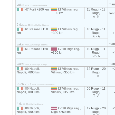
mani
vakar
<7.5t, 50m3 Italija - Latvija
I 47 Forli
+200 km
LT Vilnius reg.
11 Rugpj - 13
+100 km
Rugpj
ten
A - K
6 d.
tentas 82-92 m3 Italija - Lietuva
I 61 Pesaro
+150
LT Vilnius reg.
10 Rugpj - 11
km
+300 km
Rugpj
<
Pr - A
mani
vakar
<7.5t, 50m3 Italija - Lietuva
I 61 Pesaro
+150
LV 10 Riga reg.
10 Rugpj - 11
km
+300 km
Rugpj
<
Pr - A
mani
vakar
<7.5t, 50m3 Italija - Latvija
I 80 Napoli,
LT Vilnius reg.,
12 Rugpj - 20
<
Napoli,
+800 km
Vilnius,
+350 km
Rugpj
T - K
2026-7-27
<3.5t, 35m3 Italija - Lietuva
I 80 Napoli,
LT Vilnius reg.,
05 Rugpj - 11
Napoli,
+800 km
Vilnius,
+350 km
Rugpj
T - A
4 d.
<2t, 20m3 Italija - Lietuva
I 80 Napoli,
LV 10 Riga reg.,
12 Rugpj - 20
<
Napoli,
+800 km
Riga
+250 km
Rugpj