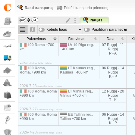
Rasti transportą
Pridėti transporto priemonę
Naujas
Kėbulo tipas
Papildomi parametrai
Pakrovimas
Iškrovimas
Data
Kė
I 00 Roma
+700
LV 10 Riga reg.
07 Rugpj - 11
km
+400 km
Rugpj
P - A
vakar
vilkikas Italija - Latvija
I 00 Roma,
LT Kaunas reg.,
06 Rugpj - 14
Roma,
+900 km
Kaunas
+400 km
Rugpj
K - P
2026-7-23
autovežis Italija - Lietuva
I 00 Roma, Roma
LT Vilnius reg.,
12 Rugpj - 20
+990 km
Vilnius
+400 km
Rugpj
š
T - K
2026-7-27
šaldytuvas Italija - Lietuva
I 00 Roma, Roma
EE Tallinn reg.,
06 Rugpj - 14
+990 km
Tallinn
+700 km
Rugpj
š
K - P
2026-7-23
šaldytuvas Italija - Estija