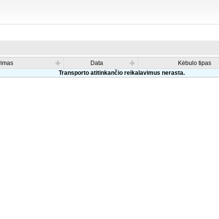
vimas
Data
Kėbulo tipas
Transporto atitinkančio reikalavimus nerasta.