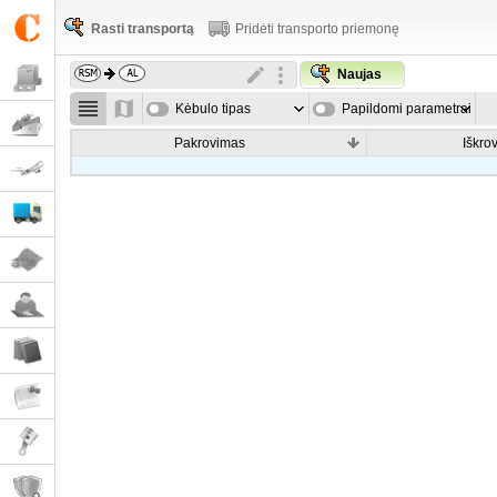
Rasti transportą
Pridėti transporto priemonę
Naujas
Kėbulo tipas
Papildomi parametrai
Pakrovimas
Iškro