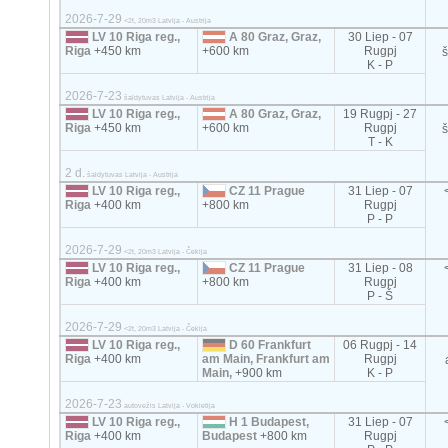
2026-7-29
<2t, 20m3 Latvija - Austrija
LV 10 Riga reg.,
A 80 Graz, Graz,
30 Liep - 07
Riga
+450 km
+600 km
Rugpj
K - P
2026-7-23
šaldytuvas Latvija - Austrija
LV 10 Riga reg.,
A 80 Graz, Graz,
19 Rugpj - 27
Riga
+450 km
+600 km
Rugpj
T - K
2 d.
šaldytuvas Latvija - Austrija
LV 10 Riga reg.,
CZ 11 Prague
31 Liep - 07
Riga
+400 km
+800 km
Rugpj
P - P
2026-7-29
<2t, 20m3 Latvija - Čekija
LV 10 Riga reg.,
CZ 11 Prague
31 Liep - 08
Riga
+400 km
+800 km
Rugpj
P - Š
2026-7-29
<2t, 20m3 Latvija - Čekija
LV 10 Riga reg.,
D 60 Frankfurt
06 Rugpj - 14
Riga
+400 km
am Main, Frankfurt am
Rugpj
Main,
+900 km
K - P
2026-7-23
autovežis Latvija - Vokietija
LV 10 Riga reg.,
H 1 Budapest,
31 Liep - 07
Riga
+400 km
Budapest
+800 km
Rugpj