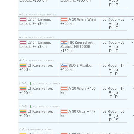
Liepaja
+350 km
Ljubljana
+300 km
Rugpj
Pr - P
4 d.
<7.5t, 50m3 Latvija - Slovėnija
LV 34 Liepaja,
A 10 Wien, Wien
03 Rugpj - 07
<
Liepaja
+350 km
+300 km
Rugpj
Pr - P
4 d.
<7.5t, 50m3 Latvija - Austrija
LV 34 Liepaja,
HR Zagred reg.,
03 Rugpj - 07
<
Liepaja
+350 km
Zagreb, HR10000
Rugpj
+150 km
Pr - P
4 d.
<7.5t, 50m3 Latvija - Kroatija
LT Kaunas reg.
SLO 2 Maribor,
07 Rugpj - 14
+400 km
+400 km
Rugpj
P - P
3 val.
<2t, 20m3 Lietuva - Slovėnija
LT Kaunas reg.
A 10 Wien,
+400
07 Rugpj - 14
+400 km
km
Rugpj
P - P
3 val.
<2t, 20m3 Lietuva - Austrija
LT Kaunas reg.
A 80 Graz,
+777
03 Rugpj - 09
+400 km
km
Rugpj
Pr - S
4 d.
<2t, 20m3 Lietuva - Austrija