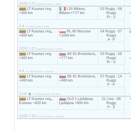
2026-7-27
platformos Lietuva - Italija
LT Kaunas reg.
I 20 Milano,
03 Rugpj - 09
+400 km
Milano
+777 km
Rugpj
Pr - S
4 d.
<2t, 20m3 Lietuva - Italija
LT Kaunas reg.,
PL 00 Warsaw
04 Rugpj - 07
+400 km
+1000 km
Rugpj
A - P
2026-7-27
platformos Lietuva - Lenkija
LT Kaunas reg.
SK 81 Bratislava,
03 Rugpj - 09
+400 km
+777 km
Rugpj
Pr - S
4 d.
<2t, 20m3 Lietuva - Slovakija
LT Kaunas reg.
SK 81 Bratislava,
07 Rugpj - 14
+400 km
+400 km
Rugpj
P - P
3 val.
<2t, 20m3 Lietuva - Slovakija
LT Kaunas reg.,
SLO 1 Ljubljana,
31 Liep - 08
Kaunas
+400 km
Ljubljana
+800 km
Rugpj
P - Š
2026-7-29
<2t, 20m3 Lietuva - Slovėnija