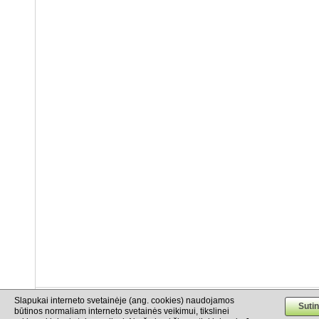
Slapukai interneto svetainėje (ang. cookies) naudojamos
info@cargo.lt
+370 655 17777
+380 50 337-20-47
būtinos normaliam interneto svetainės veikimui, tikslinei