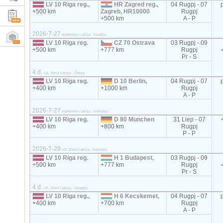
LV 10 Riga reg.,
HR Zagred reg.,
04 Rugpj - 07
+500 km
Zagreb, HR10000
Rugpj
+500 km
A - P
2026-7-27
platformos Latvija - Kroatija
LV 10 Riga reg.
CZ 70 Ostrava
03 Rugpj - 09
+500 km
+777 km
Rugpj
Pr - S
4 d.
<2t, 20m3 Latvija - Čekija
LV 10 Riga reg.
D 10 Berlin,
04 Rugpj - 07
+400 km
+1000 km
Rugpj
A - P
2026-7-27
platformos Latvija - Vokietija
LV 10 Riga reg.
D 80 Munchen
31 Liep - 07
+400 km
+800 km
Rugpj
P - P
2026-7-29
<2t, 20m3 Latvija - Vokietija
LV 10 Riga reg.
H 1 Budapest,
03 Rugpj - 09
+500 km
+777 km
Rugpj
Pr - S
4 d.
<2t, 20m3 Latvija - Vengrija
LV 10 Riga reg.,
H 6 Kecskemet,
04 Rugpj - 07
+400 km
+700 km
Rugpj
A - P