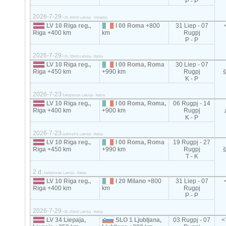
P - P
2026-7-29
<2t, 20m3 Latvija - Vengrija
LV 10 Riga reg.,
I 00 Roma
+800
31 Liep - 07
Riga
+400 km
km
Rugpj
P - P
2026-7-29
<2t, 20m3 Latvija - Italija
LV 10 Riga reg.,
I 00 Roma, Roma
30 Liep - 07
Riga
+450 km
+990 km
Rugpj
K - P
2026-7-23
šaldytuvas Latvija - Italija
LV 10 Riga reg.,
I 00 Roma, Roma,
06 Rugpj - 14
Riga
+400 km
+900 km
Rugpj
K - P
2026-7-23
autovežis Latvija - Italija
LV 10 Riga reg.,
I 00 Roma, Roma
19 Rugpj - 27
Riga
+450 km
+990 km
Rugpj
T - K
2 d.
šaldytuvas Latvija - Italija
LV 10 Riga reg.,
I 20 Milano
+800
31 Liep - 07
Riga
+400 km
km
Rugpj
P - P
2026-7-29
<2t, 20m3 Latvija - Italija
LV 34 Liepaja,
SLO 1 Ljubljana,
03 Rugpj - 07
<