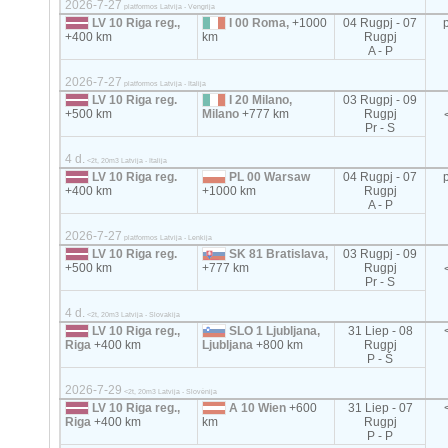
2026-7-27
platformos Latvija - Vengrija
LV 10 Riga reg.,
I 00 Roma,
+1000
04 Rugpj - 07
+400 km
km
Rugpj
A - P
2026-7-27
platformos Latvija - Italija
LV 10 Riga reg.
I 20 Milano,
03 Rugpj - 09
+500 km
Milano
+777 km
Rugpj
Pr - S
4 d.
<2t, 20m3 Latvija - Italija
LV 10 Riga reg.
PL 00 Warsaw
04 Rugpj - 07
+400 km
+1000 km
Rugpj
A - P
2026-7-27
platformos Latvija - Lenkija
LV 10 Riga reg.
SK 81 Bratislava,
03 Rugpj - 09
+500 km
+777 km
Rugpj
Pr - S
4 d.
<2t, 20m3 Latvija - Slovakija
LV 10 Riga reg.,
SLO 1 Ljubljana,
31 Liep - 08
Riga
+400 km
Ljubljana
+800 km
Rugpj
P - Š
2026-7-29
<2t, 20m3 Latvija - Slovėnija
LV 10 Riga reg.,
A 10 Wien
+600
31 Liep - 07
Riga
+400 km
km
Rugpj
P - P