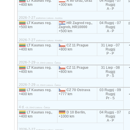
LT Kaunas reg.
A 80 Graz, Graz
04 Rugpj - 07
+400 km
+300 km
Rugpj
A - P
2026-7-27
platformos Lietuva - Austrija
LT Kaunas reg.
HR Zagred reg.,
04 Rugpj - 07
+500 km
Zagreb, HR10000
Rugpj
+500 km
A - P
2026-7-27
platformos Lietuva - Kroatija
LT Kaunas reg.
CZ 11 Prague
31 Liep - 07
+400 km
+800 km
Rugpj
P - P
2026-7-29
<2t, 20m3 Lietuva - Čekija
LT Kaunas reg.
CZ 11 Prague
31 Liep - 08
+400 km
+800 km
Rugpj
P - Š
2026-7-29
<2t, 20m3 Lietuva - Čekija
LT Kaunas reg.
CZ 70 Ostrava
03 Rugpj - 09
+400 km
+777 km
Rugpj
Pr - S
4 d.
<2t, 20m3 Lietuva - Čekija
LT Kaunas reg.,
D 10 Berlin,
04 Rugpj - 07
+400 km
+1000 km
Rugpj
A - P
2026-7-27
platformos Lietuva - Vokietija