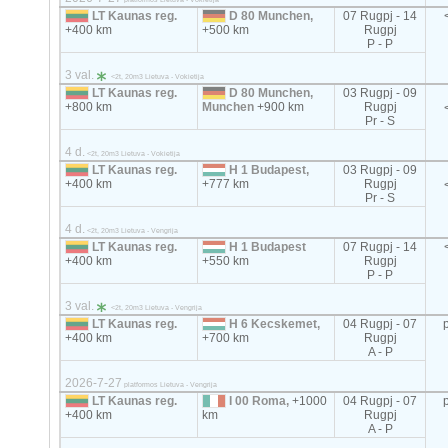
LT Kaunas reg.
D 80 Munchen,
07 Rugpj - 14
+400 km
+500 km
Rugpj
P - P
3 val.
<2t, 20m3 Lietuva - Vokietija
LT Kaunas reg.
D 80 Munchen,
03 Rugpj - 09
+800 km
Munchen
+900 km
Rugpj
Pr - S
4 d.
<2t, 20m3 Lietuva - Vokietija
LT Kaunas reg.
H 1 Budapest,
03 Rugpj - 09
+400 km
+777 km
Rugpj
Pr - S
4 d.
<2t, 20m3 Lietuva - Vengrija
LT Kaunas reg.
H 1 Budapest
07 Rugpj - 14
+400 km
+550 km
Rugpj
P - P
3 val.
<2t, 20m3 Lietuva - Vengrija
LT Kaunas reg.
H 6 Kecskemet,
04 Rugpj - 07
+400 km
+700 km
Rugpj
A - P
2026-7-27
platformos Lietuva - Vengrija
LT Kaunas reg.
I 00 Roma,
+1000
04 Rugpj - 07
+400 km
km
Rugpj
A - P