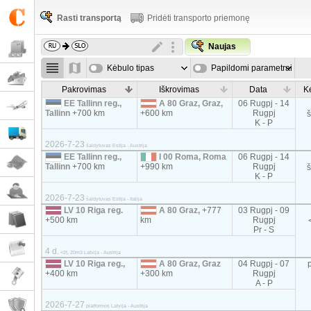
Rasti transportą
Pridėti transporto priemonę
Naujas
Kėbulo tipas
Papildomi parametrai
Pakrovimas
Iškrovimas
Data
K
EE Tallinn reg.,
A 80 Graz, Graz,
06 Rugpj - 14
Tallinn
+700 km
+600 km
Rugpj
K - P
2026-7-23
šaldytuvas Estija - Austrija
EE Tallinn reg.,
I 00 Roma, Roma
06 Rugpj - 14
Tallinn
+700 km
+990 km
Rugpj
K - P
2026-7-23
šaldytuvas Estija - Italija
LV 10 Riga reg.
A 80 Graz,
+777
03 Rugpj - 09
+500 km
km
Rugpj
Pr - S
4 d.
<2t, 20m3 Latvija - Austrija
LV 10 Riga reg.,
A 80 Graz, Graz
04 Rugpj - 07
+400 km
+300 km
Rugpj
A - P
2026-7-27
platformos Latvija - Austrija