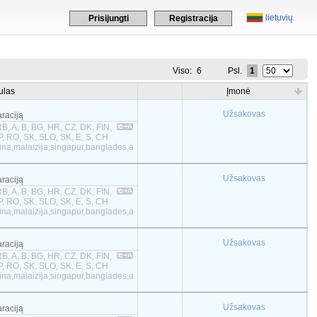
lietuvių
Prisijungti
Registracija
Viso:
6
Psl.
1
ulas
Įmonė
Užsakovas
araciją
B, A, B, BG, HR, CZ, DK, FIN,
 P, RO, SK, SLO, SK, E, S, CH
tina,malaizija,singapur,banglades,a
Užsakovas
araciją
B, A, B, BG, HR, CZ, DK, FIN,
 P, RO, SK, SLO, SK, E, S, CH
tina,malaizija,singapur,banglades,a
Užsakovas
araciją
B, A, B, BG, HR, CZ, DK, FIN,
 P, RO, SK, SLO, SK, E, S, CH
tina,malaizija,singapur,banglades,a
Užsakovas
araciją