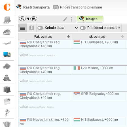
Rasti transportą
Pridėti transporto priemonę
Naujas
Kėbulo tipas
Papildomi parametrai
Pakrovimas
Iškrovimas
RU Chelyabinsk reg.,
H 1 Budapest,
+900 km
Chelyabinsk
+40 km
vakar
šaldytuvas Rusija - Vengrija
RU Chelyabinsk reg.,
I 20 Milano,
+900 km
Chelyabinsk
+40 km
vakar
šaldytuvas Rusija - Italija
RU Chelyabinsk reg.,
SRB Belgrade,
+900 km
Chelyabinsk
+40 km
vakar
šaldytuvas Rusija - Serbija
RU Novosibirsk reg.
+300
H 1 Budapest,
+900 km
km