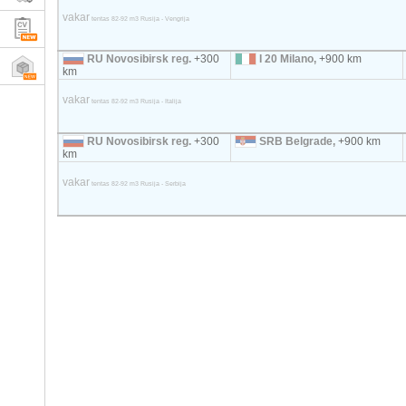
vakar
tentas 82-92 m3 Rusija - Vengrija
RU Novosibirsk reg.
+300
I 20 Milano,
+900 km
km
vakar
tentas 82-92 m3 Rusija - Italija
RU Novosibirsk reg.
+300
SRB Belgrade,
+900 km
km
vakar
tentas 82-92 m3 Rusija - Serbija