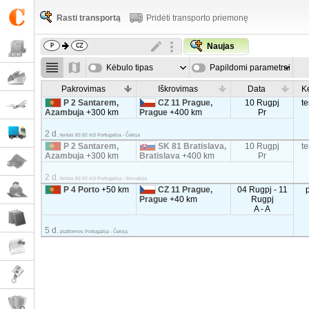
Rasti transportą
Pridėti transporto priemonę
Naujas
Kėbulo tipas
Papildomi parametrai
Pakrovimas
Iškrovimas
Data
K
P 2 Santarem,
CZ 11 Prague,
10 Rugpj
t
Azambuja
+300 km
Prague
+400 km
Pr
2 d.
tentas 82-92 m3 Portugalija - Čekija
P 2 Santarem,
SK 81 Bratislava,
10 Rugpj
t
Azambuja
+300 km
Bratislava
+400 km
Pr
2 d.
tentas 82-92 m3 Portugalija - Slovakija
P 4 Porto
+50 km
CZ 11 Prague,
04 Rugpj - 11
Prague
+40 km
Rugpj
A - A
5 d.
platformos Portugalija - Čekija