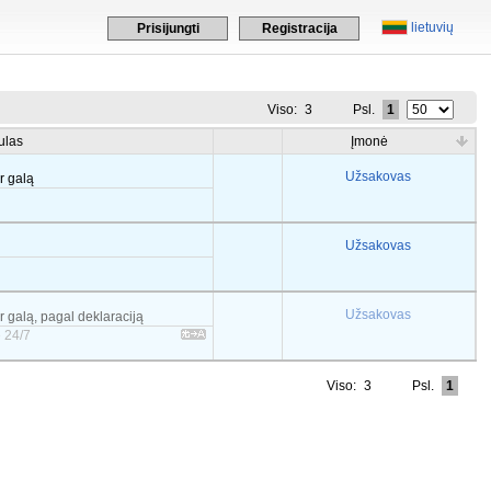
lietuvių
Prisijungti
Registracija
Viso:
3
Psl.
1
ulas
Įmonė
Užsakovas
er galą
Užsakovas
Užsakovas
er galą, pagal deklaraciją
 24/7
Viso:
3
Psl.
1