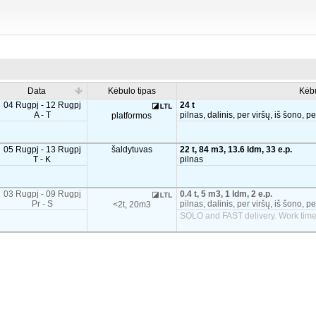
Data
Kėbulo tipas
Kėb
04 Rugpj - 12 Rugpj
24 t
A - T
pilnas, dalinis, per viršų, iš šono, p
platformos
05 Rugpj - 13 Rugpj
šaldytuvas
22 t, 84 m3, 13.6 ldm, 33 e.p.
T - K
pilnas
03 Rugpj - 09 Rugpj
0.4 t, 5 m3, 1 ldm, 2 e.p.
Pr - S
pilnas, dalinis, per viršų, iš šono, p
<2t, 20m3
SOLO and FAST delivery. Work time