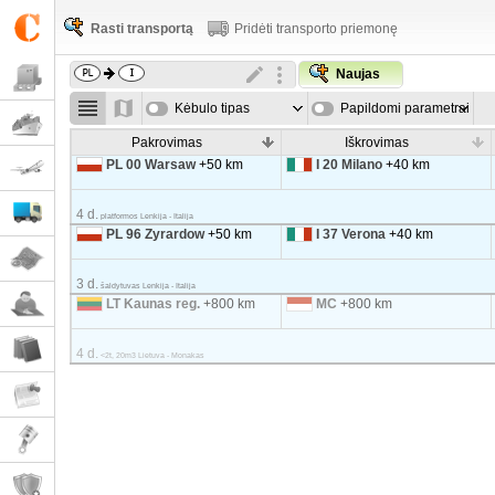
Rasti transportą
Pridėti transporto priemonę
Naujas
Kėbulo tipas
Papildomi parametrai
Pakrovimas
Iškrovimas
PL 00 Warsaw
+50 km
I 20 Milano
+40 km
4 d.
platformos Lenkija - Italija
PL 96 Zyrardow
+50 km
I 37 Verona
+40 km
3 d.
šaldytuvas Lenkija - Italija
LT Kaunas reg.
+800 km
MC
+800 km
4 d.
<2t, 20m3 Lietuva - Monakas