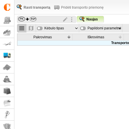
Rasti transportą
Pridėti transporto priemonę
Naujas
Kėbulo tipas
Papildomi parametrai
Pakrovimas
Iškrovimas
Transporto