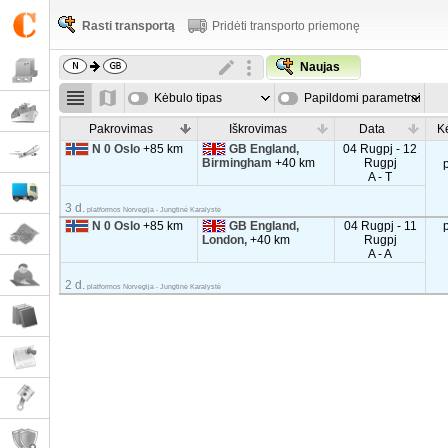
Rasti transportą
Pridėti transporto priemonę
Naujas
Kėbulo tipas
Papildomi parametrai
Pakrovimas
Iškrovimas
Data
K
N 0 Oslo
+85 km
GB England,
04 Rugpj - 12
Birmingham
+40 km
Rugpj
A - T
3 d.
platformos Norvegija - Jungtinė Karalystė
N 0 Oslo
+85 km
GB England,
04 Rugpj - 11
London,
+40 km
Rugpj
A - A
2 d.
platformos Norvegija - Jungtinė Karalystė