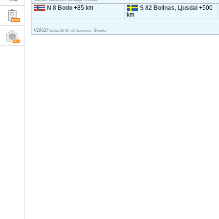
N 8 Bodo
+85 km
S 82 Bollnas, Ljusdal
+500
km
vakar
tentas 82-92 m3 Norvegija - Švedija