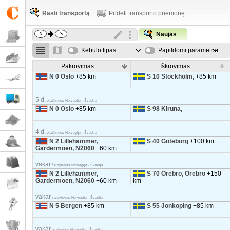
Rasti transportą
Pridėti transporto priemonę
Naujas
Kėbulo tipas
Papildomi parametrai
Pakrovimas
Iškrovimas
N 0 Oslo
+85 km
S 10 Stockholm,
+85 km
5 d.
platformos Norvegija - Švedija
N 0 Oslo
+85 km
S 98 Kiruna,
4 d.
platformos Norvegija - Švedija
N 2 Lillehammer,
S 40 Goteborg
+100 km
Gardermoen, N2060
+60 km
vakar
šaldytuvas Norvegija - Švedija
N 2 Lillehammer,
S 70 Orebro, Örebro
+150
Gardermoen, N2060
+60 km
km
vakar
šaldytuvas Norvegija - Švedija
N 5 Bergen
+85 km
S 55 Jonkoping
+85 km
vakar
platformos Norvegija - Švedija