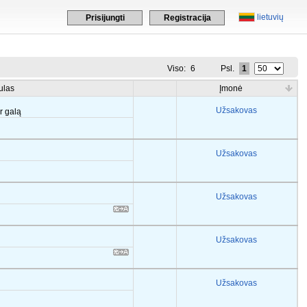
lietuvių
Prisijungti
Registracija
Viso:
6
Psl.
1
ulas
Įmonė
Užsakovas
er galą
Užsakovas
Užsakovas
Užsakovas
Užsakovas