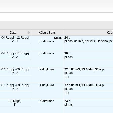
Data
Kėbulo tipas
Kėb
04 Rugpj - 12 Rugpj
24 t
A - T
pilnas, dalinis, per viršų, iš šono, p
platformos
04 Rugpj - 11 Rugpj
platformos
30 t
A - A
pilnas
07 Rugpj - 09 Rugpj
šaldytuvas
22 t, 84 m3, 13.6 ldm, 33 e.p.
P - S
pilnas
DD
07 Rugpj - 09 Rugpj
šaldytuvas
22 t, 84 m3, 13.6 ldm, 33 e.p.
P - S
pilnas
DD
13 Rugpj
platformos
24 t
K
pilnas