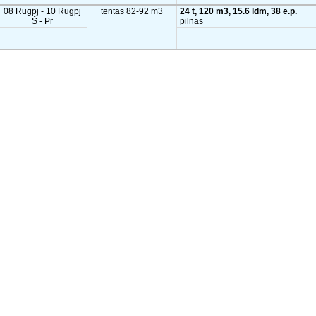
08 Rugpj - 10 Rugpj
tentas 82-92 m3
24 t, 120 m3, 15.6 ldm, 38 e.p.
Š - Pr
pilnas