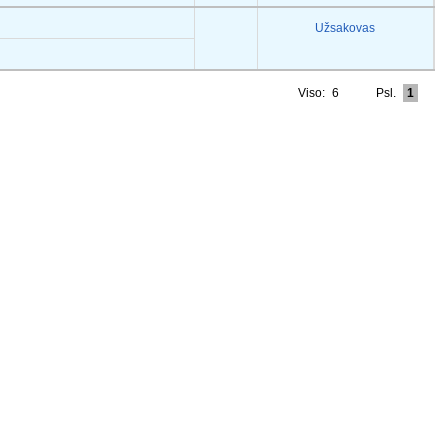
Užsakovas
Viso:
6
Psl.
1