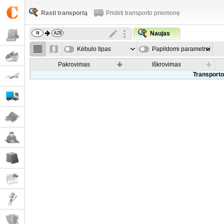
Rasti transportą
Pridėti transporto priemonę
Naujas
Kėbulo tipas
Papildomi parametrai
Pakrovimas
Iškrovimas
Transporto