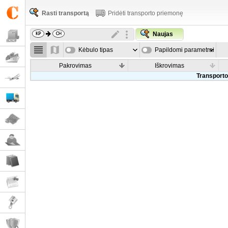
Rasti transportą
Pridėti transporto priemonę
Naujas
Kėbulo tipas
Papildomi parametrai
Pakrovimas
Iškrovimas
Transporto