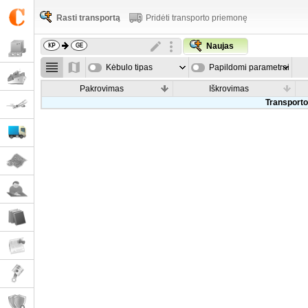
Rasti transportą
Pridėti transporto priemonę
Naujas
Kėbulo tipas
Papildomi parametrai
Pakrovimas
Iškrovimas
Transporto