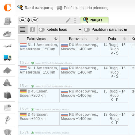
Rasti transportą
Pridėti transporto priemonę
Naujas
Kėbulo tipas
Papildomi parametrai
Pakrovimas
Iškrovimas
Data
K
NL 1 Amsterdam,
RU Moscow reg.,
14 Rugpj - 15
t
Amsterdam
+150 km
Moscow
+1400 km
Rugpj
P - Š
15 val.
tentas 82-92 m3 Nyderlandai - Rusija
NL 1 Amsterdam,
RU Moscow reg.,
14 Rugpj - 15
t
Amsterdam
+150 km
Moscow
+1400 km
Rugpj
P - Š
15 val.
tentas 82-92 m3 Nyderlandai - Rusija
D 45 Essen,
RU Moscow reg.,
13 Rugpj - 14
t
Essen
+200 km
Moscow
+1400 km
Rugpj
K - P
15 val.
tentas 82-92 m3 Vokietija - Rusija
D 45 Essen,
RU Moscow reg.,
13 Rugpj - 14
t
Essen
+200 km
Moscow
+1400 km
Rugpj
K - P
15 val.
tentas 82-92 m3 Vokietija - Rusija