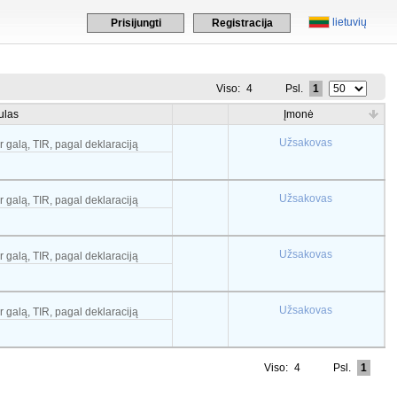
lietuvių
Prisijungti
Registracija
Viso:
4
Psl.
1
ulas
Įmonė
Užsakovas
r galą, TIR, pagal deklaraciją
Užsakovas
r galą, TIR, pagal deklaraciją
Užsakovas
r galą, TIR, pagal deklaraciją
Užsakovas
r galą, TIR, pagal deklaraciją
Viso:
4
Psl.
1