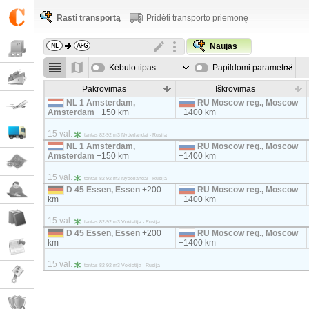
Rasti transportą
Pridėti transporto priemonę
Naujas
Kėbulo tipas
Papildomi parametrai
Pakrovimas
Iškrovimas
NL 1 Amsterdam,
RU Moscow reg., Moscow
Amsterdam
+150 km
+1400 km
15 val.
tentas 82-92 m3 Nyderlandai - Rusija
NL 1 Amsterdam,
RU Moscow reg., Moscow
Amsterdam
+150 km
+1400 km
15 val.
tentas 82-92 m3 Nyderlandai - Rusija
D 45 Essen, Essen
+200
RU Moscow reg., Moscow
km
+1400 km
15 val.
tentas 82-92 m3 Vokietija - Rusija
D 45 Essen, Essen
+200
RU Moscow reg., Moscow
km
+1400 km
15 val.
tentas 82-92 m3 Vokietija - Rusija